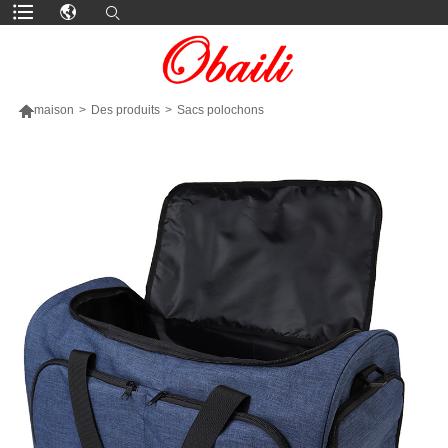

maison
>
Des produits
>
Sacs polochons
PLUS DE PRODUITS