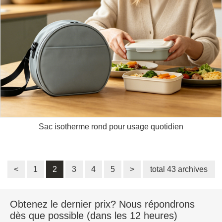
Sac isotherme rond pour usage quotidien
<
1
2
3
4
5
>
total 43 archives
Obtenez le dernier prix? Nous répondrons
dès que possible (dans les 12 heures)