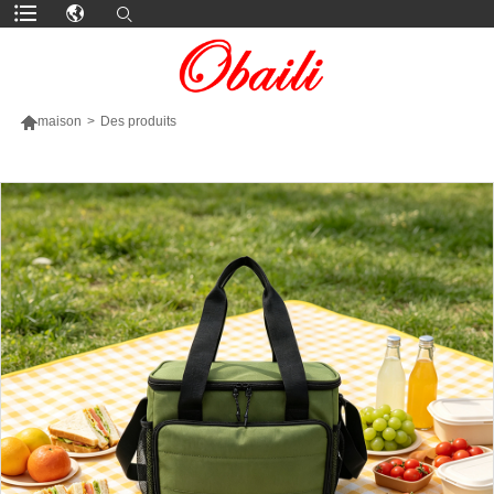

maison
>
Des produits
PLUS DE PRODUITS